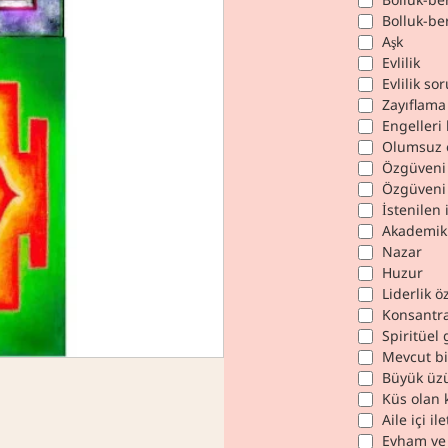
Bolluk-ber
Aşk
Evlilik
Evlilik so
Zayıflama
Engelleri
Olumsuz 
Özgüveni 
Özgüveni 
İstenilen
Akademik 
Nazar
Huzur
Liderlik ö
Konsantra
Spiritüel
Mevcut bi
YENI
Büyük üzü
Küs olan k
EN ÇOK SATAN
Aile içi il
Evham ve