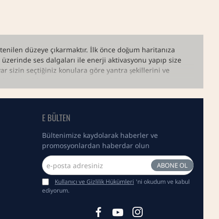
istenilen düzeye çıkarmaktır. İlk önce doğum haritanıza
zerinde ses dalgaları ile enerji aktivasyonu yapıp size
 sizin seçtiğiniz konulara göre yantra şekillerini ve
 etkisinde olduğunuzu (satürn, merkür, mars...) hangi zaman
runların nedeni olan gezegenlere ilgili bilgi veriyorum ve
E BÜLTEN
Bültenimize kaydolarak haberler ve
promosyonlardan haberdar olun
e-
ABONE OL
posta
adresiniz
Kullanıcı ve Gizlilik Hükümleri
'ni okudum ve kabul
ediyorum.