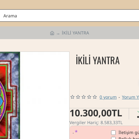
İKİLİ YANTRA
h
o
m
İKİLİ YANTRA
e
0 yorum
-
Yorum 
10.300,00TL
Vergiler Hariç: 8.583,33TL
.
İletişim 
Bolluk-ber