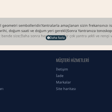
sal geometri sembolleridir.Yantralarla amaçlanan sizin frekansınızı 
hi, doğum saati ve doğum yeri gerekli)Sonra Yantranıza tonoskop ü
 bende size;Daha sonra her konunun bir çok yantra şekli ve rengi var
itanızı, seçtiğiniz konulara göre harita yorumunuzu, hangi gezegen
olay ve güzel olacağı hakkındaAşk, para, iş konusunda yaşadığınız so
 konu sayısına göre kullanılacak yantra sayısı belirlenir.
MÜŞTERI HIZMETLERI
İletişim
İade
Markalar
arı
Site haritası