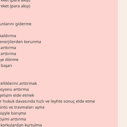
eket (para akışı)
runlarını giderme
 kaldırma
enerjilerden korunma
arttırma
arttırma
 işe dönme
başarı
zelliklerini arttırmak
syonu arttırma
 gelişim elde etmek
r hukuk davasında hızlı ve leyhte sonuç elde etme
ntü ve travmaları aşma
işiyle barışma
etişimi arttırma
 korkulardan kurtulma