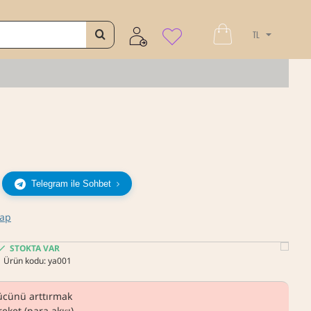
TL
Telegram ile Sohbet
Yap
STOKTA VAR
Ürün kodu:
ya001
gücünü arttırmak
eket (para akışı)