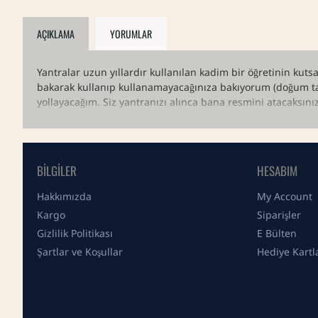
AÇIKLAMA
YORUMLAR
Yantralar uzun yıllardır kullanılan kadim bir öğretinin kut
bakarak kullanıp kullanamayacağınıza bakıyorum (doğum tari
yollayacağım. Siz yantranızı alınca bana resmini atacaksınız
rengini haritanıza göre belirleyeceğim.Vedik astroloji har
dilimlerinin sizin için zorlayıcı hangi zaman dilimlerinin k
neler yapmanız gerektiğini söylüyorum.Beklentide olduğunuz
BILGILER
HESABIM
Seçim yapabileceğiniz ana başlıklar:
Hakkımızda
My Account
1. Sağlık
Kargo
Siparişler
2. Para akışı
Gizlilik Politikası
E Bülten
3. Duygusal iniş ve çıkışları dengeleme
Şartlar ve Koşullar
Hediye Kartl
4. Aşk
5. Evlilik